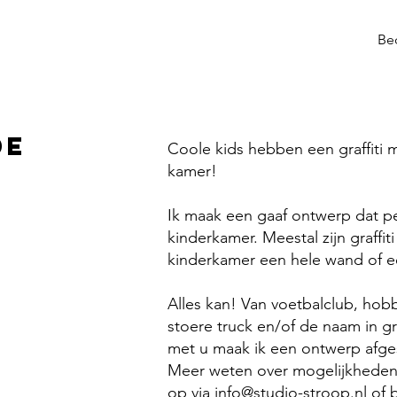
Be
de
Coole kids hebben een graffiti 
kamer!
Ik maak een gaaf ontwerp dat pe
kinderkamer. Meestal zijn graffi
kinderkamer een hele wand of e
Alles kan! Van voetbalclub, hobby
stoere truck en/of de naam in graf
met u maak ik een ontwerp afg
Meer weten over mogelijkheden 
op via
info@studio-stroop.nl
of b