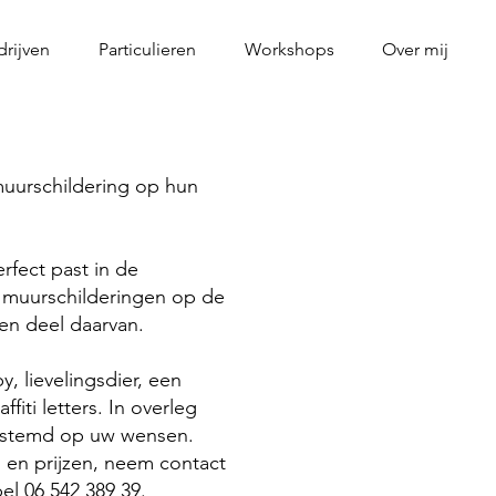
drijven
Particulieren
Workshops
Over mij
muurschildering op hun
rfect past in de
ti muurschilderingen op de
en deel daarvan.
, lievelingsdier, een
fiti letters. In overleg
estemd op uw wensen.
en prijzen, neem contact
el 06 542 389 39.